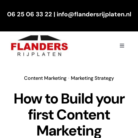
Skip
06 25 06 33 22
|
info@flandersrijplaten.nl
to
content
Toggle
Navigat
Ik wil graag
Content Marketing
•
Marketing Strategy
Waarom Flanders Rijplaten
How to Build your
Tarieven
first Content
Over ons
Marketing