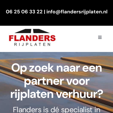
Skip
06 25 06 33 22
|
info@flandersrijplaten.nl
to
content
Toggle
Navigat
Ik wil graag
Op zoek naar een
Waarom Flanders Rijplaten
partner voor
Tarieven
rijplaten verhuur?
Over ons
Flanders is dé specialist in